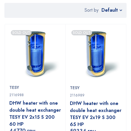
Default
Sort by
SOLD OUT
SOLD OUT
TESY
TESY
2116988
2116989
DHW heater with one
DHW heater with one
double heat exchanger
double heat exchanger
TESY EV 2x15 S 200
TESY EV 2x19 S 300
60 HP
65 HP
44770
грн.
59334
грн.