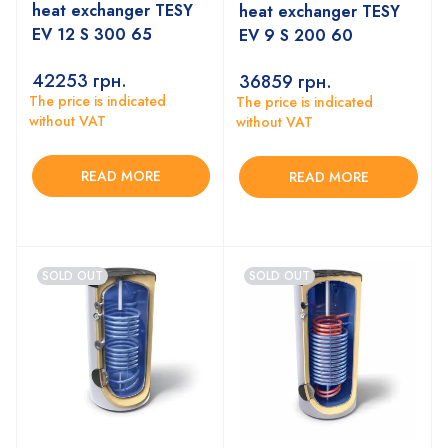
heat exchanger TESY
heat exchanger TESY
EV 12 S 300 65
EV 9 S 200 60
42253
грн.
36859
грн.
The price is indicated
The price is indicated
without VAT
without VAT
READ MORE
READ MORE
SOLD OUT
SOLD OUT