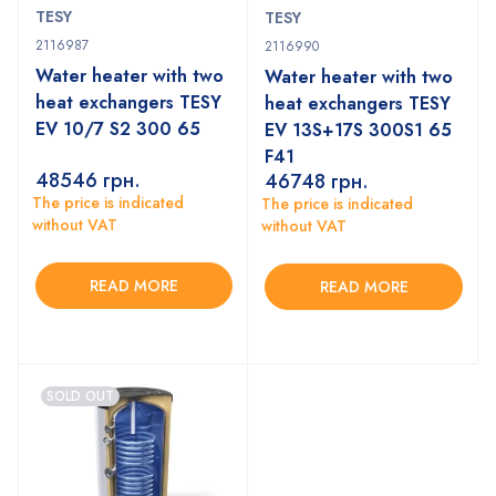
TESY
TESY
2116987
2116990
Water heater with two
Water heater with two
heat exchangers TESY
heat exchangers TESY
EV 10/7 S2 300 65
EV 13S+17S 300S1 65
F41
48546
грн.
46748
грн.
The price is indicated
The price is indicated
without VAT
without VAT
READ MORE
READ MORE
SOLD OUT