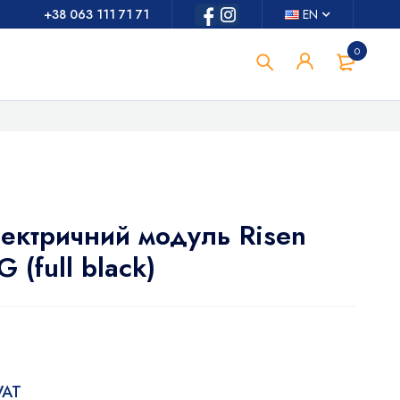
+38 063 111 71 71
EN
0
ектричний модуль Risen
(full black)
 VAT