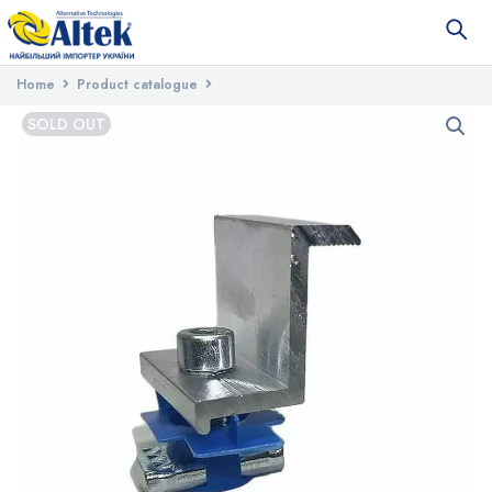
Home
Product catalogue
Installation materials for solar power plants
SOLD OUT
Mounting for solar panels
Притискач крайній Z-подібний в зборі
(35 мм)