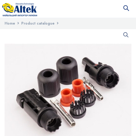
Home
Product catalogue
Installation materials for solar power plants
Mounting for solar panels
Кабельний з’єднувач МС4, пара, 4-6
мм, 1000V