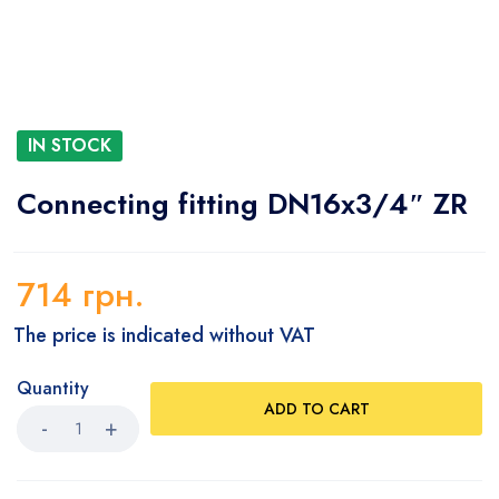
IN STOCK
Connecting fitting DN16x3/4″ ZR
714
грн.
The price is indicated without VAT
Quantity
ADD TO CART