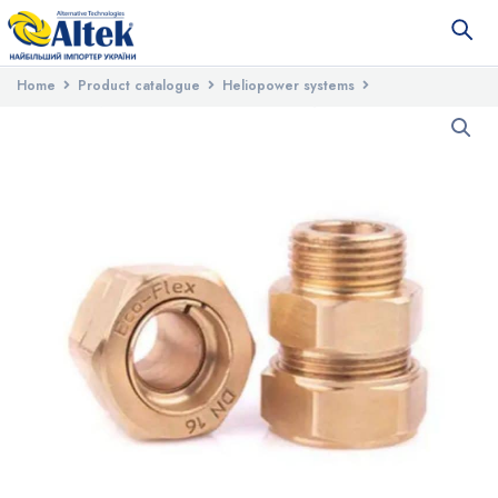
Home
Product catalogue
Heliopower systems
Spare parts for solar systems
Connecting fitting DN16x3/4″ ZR