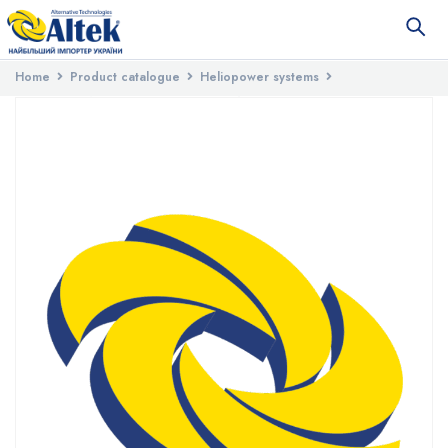
Home
Product catalogue
Heliopower systems
Spare parts for solar systems
Cap for supporting ALTEK tubes