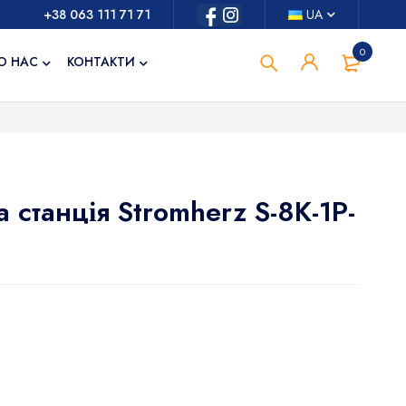
+38 063 111 71 71
UA
0
О НАС
КОНТАКТИ
 станція Stromherz S-8K-1Р-