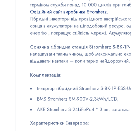
терміном служби понад 10 000 циклів при глиби
Офіційний сайт виробника Stromherz.
Гібридні інвертори від провідного австрійськог
сонця в акумулятори на цілодобовий ресурс, о
енергію , покращує стійкість мережі. Акумулято
Сонячна гібридна станція Stromherz S-8K-1Р
налаштувати таким чином, щоб максимально екон
віддавати навпаки — коли тариф найдорожчий.
Комплектація:
Інвертор гібридний Stromherz S-8K-1Р-ESS-U
BMS Stromherz SM-900V-2,3kWh/LCD;
АКБ Stromherz S-24LiFePo4 * 3 шт, загальна
Характеристики Інвертора: