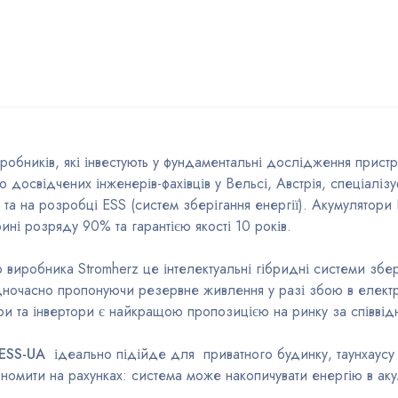
робників, які інвестують у фундаментальні дослідження пристр
 досвідчених інженерів-фахівців у Вельсі, Австрія, спеціалі
) та на розробці ESS (систем зберігання енергії). Акумулятори 
ні розряду 90% та гарантією якості 10 років.
о виробника Stromherz це інтелектуальні гібридні системи збе
дночасно пропонуючи резервне живлення у разі збою в електро
ри та інвертори є найкращою пропозицією на ринку за співвідн
-ESS-UA
ідеально підійде для приватного будинку, таунхаусу
омити на рахунках: система може накопичувати енергію в аку