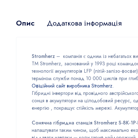
Опис
Додаткова інформація
Stromherz
– компанія є одним із небагатьох ви
TM Stromherz, заснований у 1993 році командою
технології акумуляторів LFP (літій-залізо-фосфат
терміном служби понад 10 000 циклів при глиби
Офіційний сайт виробника Stromherz.
Гібридні інвертори від провідного австрійськог
сонця в акумулятори на цілодобовий ресурс, о
енергію , покращує стійкість мережі. Акумулято
Сонячна гібридна станція Stromherz S-8K-1Р
налаштувати таким чином, щоб максимально екон
віддавати навпаки — коли тариф найдорожчий.