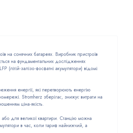
оїв на сонячних батареях. Виробник пристроїв
зується на фундаментальних дослідженнях
LFP (літій-залізо-фосфатні акумулятори) відомі
реження енергії, які перетворюють енергію
мережі. Stromherz зберігає, знижує витрати на
ошенням ціна-якість.
 або для великої квартири. Станцію можна
мулятори в час, коли тариф найнижчий, а