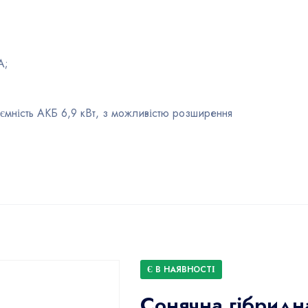
A;
 ємність АКБ 6,9 кВт, з можливістю розширення
Є В НАЯВНОСТІ
Сонячна гібридна