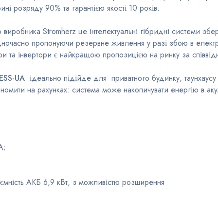
ні розряду 90% та гарантією якості 10 років.
о виробника Stromherz це інтелектуальні гібридні системи збе
дночасно пропонуючи резервне живлення у разі збою в електро
ри та інвертори є найкращою пропозицією на ринку за співвідн
-ESS-UA
ідеально підійде для приватного будинку, таунхаусу
омити на рахунках: система може накопичувати енергію в аку
A;
 ємність АКБ 6,9 кВт, з можливістю розширення