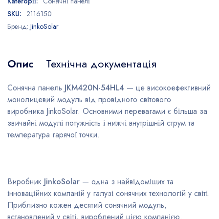
Категорії:
Сонячні панелі
SKU:
2116150
Бренд:
JinkoSolar
Опис
Технічна документація
Сонячна панель
JKM420N-54HL4
— це високоефективний
монолицевий модуль від провідного світового
виробника JinkoSolar. Основними перевагами є більша за
звичайні модулі потужність і нижчі внутрішній струм та
температура гарячої точки.
Виробник
JinkoSolar
— одна з найвідоміших та
інноваційних компаній у галузі сонячних технологій у світі.
Приблизно кожен десятий сонячний модуль,
встановлений у світі, вироблений цією компанією.