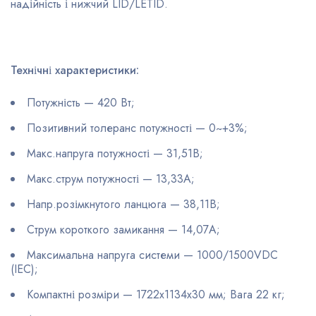
надійність і нижчий LID/LETID.
Технічні характеристики:
Потужність — 420 Вт;
Позитивний толеранс потужності — 0~+3%;
Макс.напруга потужності — 31,51В;
Макс.струм потужності — 13,33А;
Напр.розімкнутого ланцюга — 38,11В;
Струм короткого замикання — 14,07А;
Максимальна напруга системи — 1000/1500VDC
(IEC);
Компактні розміри — 1722х1134х30 мм; Вага 22 кг;