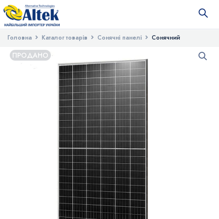
Головна
Каталог товарів
Сонячні панелі
Сонячний
фотоелектричний модуль JinkoSolar JKM420N-54HL4
ПРОДАНО