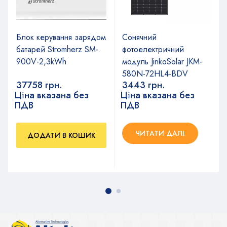
Блок керування зарядом
Сонячний
батарей Stromherz SM-
фотоелектричний
900V-2,3kWh
модуль JinkoSolar JKM-
580N-72HL4-BDV
37758
грн.
3443
грн.
Ціна вказана без
Ціна вказана без
ПДВ
ПДВ
ЧИТАТИ ДАЛІ
ДОДАТИ В КОШИК