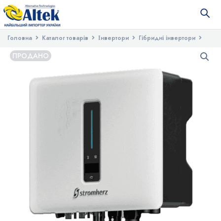
Головна
Каталог товарів
Інвертори
Гібридні інвертори
Гібридний високовольтний інвертор Stromherz S-15K-3P-ESS-UA
ПРОДАНО