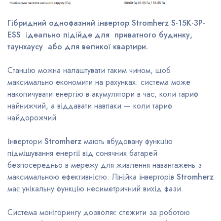
Гібридний однофазний інвертор Stromherz S-15K-3Р-
ESS ідеально підійде для приватного будинку,
таунхаусу або для великої квартири.
Станцію можна налаштувати таким чином, щоб
максимально економити на рахунках: система може
накопичувати енергію в акумулятори в час, коли тариф
найнижчий, а віддавати навпаки — коли тариф
найдорожчий
Інвертори
Stromherz
мають вбудовану функцію
підмішування енергії від сонячних батарей
безпосередньо в мережу для живлення навантажень з
максимальною ефективністю. Лінійка інверторів
Stromherz
має унікальну функцію несиметричний вихід фази.
Система моніторингу дозволяє стежити за роботою