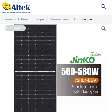
Головна
Каталог товарів
Сонячні панелі
Сонячний
фотоелектричний модуль JinkoSolar JKM-580N-72HL4-BDV
ПРОДАНО