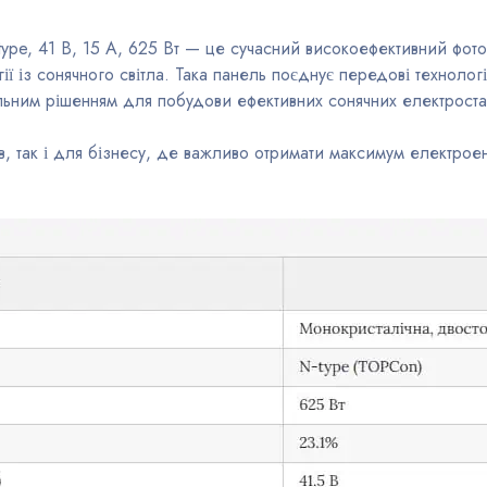
ype, 41 В, 15 А, 625 Вт — це сучасний високоефективний фото
ії із сонячного світла. Така панель поєднує передові технол
деальним рішенням для побудови ефективних сонячних електроста
в, так і для бізнесу, де важливо отримати максимум електрое