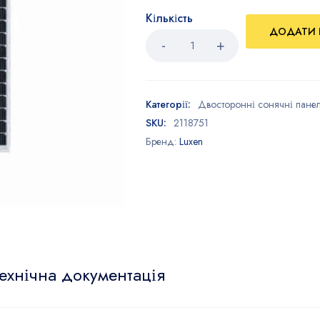
Кількість
ДОДАТИ 
Категорії:
Двосторонні cонячні панел
SKU:
2118751
Бренд:
Luxen
ехнічна документація