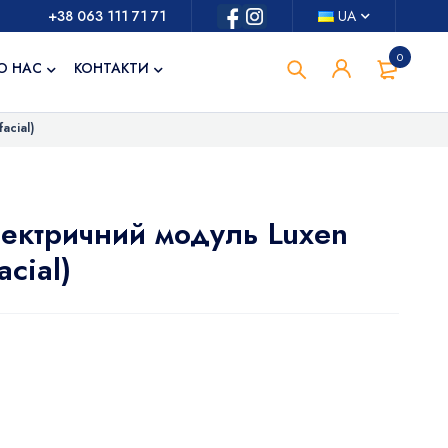
+38 063 111 71 71
UA
0
О НАС
КОНТАКТИ
acial)
ектричний модуль Luxen
cial)