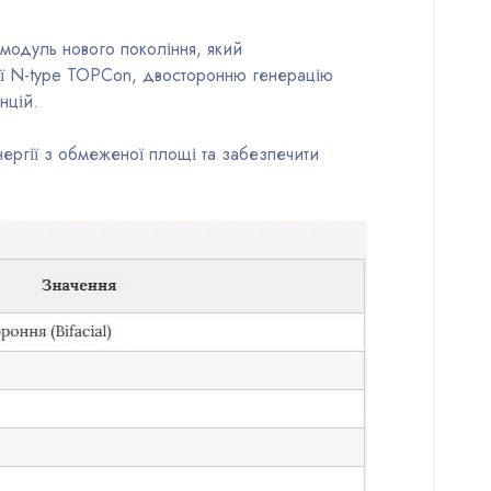
модуль нового покоління, який
огії N-type TOPCon, двосторонню генерацію
нцій.
нергії з обмеженої площі та забезпечити