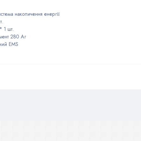
стема накопичення енергії
т.
 1 шт.
мент 280 Аг
аний EMS