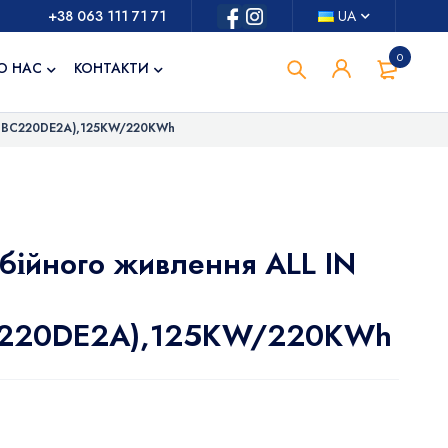
+38 063 111 71 71
UA
0
О НАС
КОНТАКТИ
2+BC220DE2A),125KW/220KWh
бійного живлення ALL IN
220DE2A),125KW/220KWh
.