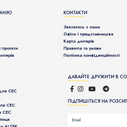
АНІЮ
КОНТАКТИ
Звязатись з нами
Офіси і представництва
Карта дилерів
і проєкти
Правила та умови
илерів
Політика конфіденційності
ДАВАЙТЕ ДРУЖИТИ В С
для СЕС
ПІДПИШІТЬСЯ НА РОЗСИ
для СЕС
я СЕС
пиця
си ALTEK