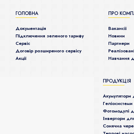
ГОЛОВНА
ПРО КОМП
Документація
Ваканcії
Підключення зеленого тарифу
Новини
Сервіс
Партнери
Договір розширеного сервісу
Реалізован
Акції
Навчання д
ПРОДУКЦІЯ
Акумулятори 
Гeліосистеми
Фотомодулі 
Інвертори дл
Сонячна чере
Теплові насо