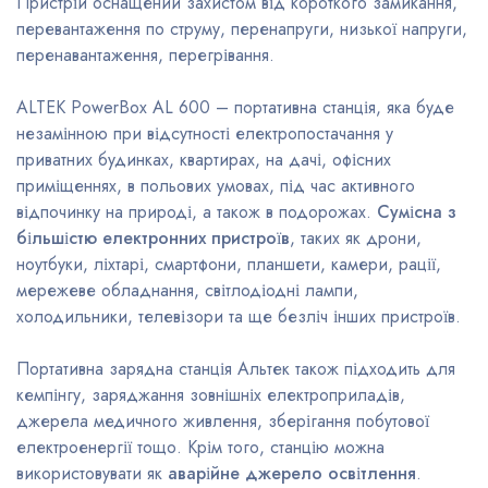
Пристрій оснащений захистом від короткого замикання,
перевантаження по струму, перенапруги, низької напруги,
перенавантаження, перегрівання.
ALTEK PowerBox AL 600 – портативна станція, яка буде
незамінною при відсутності електропостачання у
приватних будинках, квартирах, на дачі, офісних
приміщеннях, в польових умовах, під час активного
відпочинку на природі, а також в подорожах.
Сумісна з
більшістю електронних пристроїв
, таких як дрони,
ноутбуки, ліхтарі, смартфони, планшети, камери, рації,
мережеве обладнання, світлодіодні лампи,
холодильники, телевізори та ще безліч інших пристроїв.
Портативна зарядна станція Альтек також підходить для
кемпінгу, заряджання зовнішніх електроприладів,
джерела медичного живлення, зберігання побутової
електроенергії тощо. Крім того, станцію можна
використовувати як
аварійне джерело освітлення
.