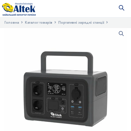
Головна
Каталог товарів
Портативні зарядні станції
Портативна зарядна станція AL 600 PowerBox (512 Вт·г)