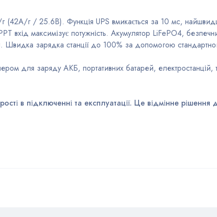
г (42A/г / 25.6В). Функція UPS вмикається за 10 мс, найшвид
PPT вхід максимізує потужність. Акумулятор LiFePO4, безпечн
ки. Швидка зарядка станції до 100% за допомогою стандартно
ером для заряду АКБ, портативних батарей, електростанцій, т
 прості в підключенні та експлуатації. Це відмінне рішенн