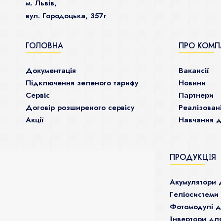
м. Львів,
вул. Городоцька, 357г
ГОЛОВНА
ПРО КОМП
Документація
Ваканcії
Підключення зеленого тарифу
Новини
Сервіс
Партнери
Договір розширеного сервісу
Реалізован
Акції
Навчання д
ПРОДУКЦІЯ
Акумулятори 
Гeліосистеми
Фотомодулі 
Інвертори дл