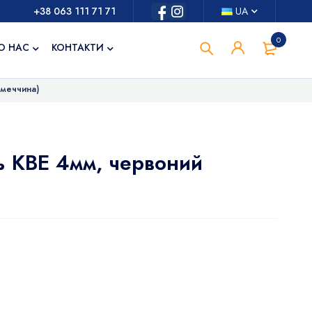
+38 063 111 71 71
UA
0
О НАС
КОНТАКТИ
імеччина)
 KBE 4мм, червоний