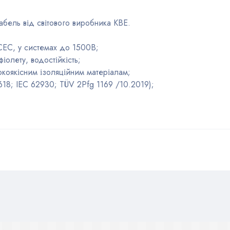
кабель від світового виробника KBE.
СЕС, у системах до 1500В;
фіолету, водостійкість;
окоякісним ізоляційним матеріалам;
0618; IEC 62930; TÜV 2Pfg 1169 /10.2019);