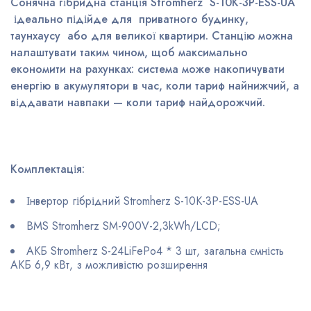
Сонячна гібридна станція Stromherz S-10K-3Р-ESS-UA
ідеально підійде для приватного будинку,
таунхаусу або для великої квартири. Станцію можна
налаштувати таким чином, щоб максимально
економити на рахунках: система може накопичувати
енергію в акумулятори в час, коли тариф найнижчий, а
віддавати навпаки — коли тариф найдорожчий.
Комплектація:
Інвертор гібрідний Stromherz S-10K-3Р-ESS-UA
BMS Stromherz SM-900V-2,3kWh/LCD;
АКБ Stromherz S-24LiFePo4 * 3 шт, загальна ємність
АКБ 6,9 кВт, з можливістю розширення