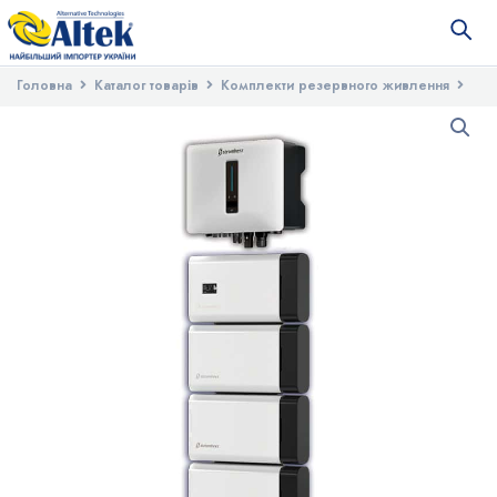
Головна
Каталог товарів
Комплекти резервного живлення
Сонячна гібридна станція Stromherz S-10K-3Р-ESS-UA