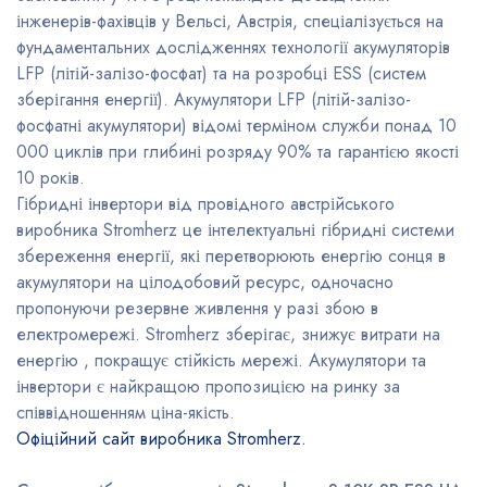
інженерів-фахівців у Вельсі, Австрія, спеціалізується на
фундаментальних дослідженнях технології акумуляторів
LFP (літій-залізо-фосфат) та на розробці ESS (систем
зберігання енергії). Акумулятори LFP (літій-залізо-
фосфатні акумулятори) відомі терміном служби понад 10
000 циклів при глибині розряду 90% та гарантією якості
10 років.
Гібридні інвертори від провідного австрійського
виробника Stromherz це інтелектуальні гібридні системи
збереження енергії, які перетворюють енергію сонця в
акумулятори на цілодобовий ресурс, одночасно
пропонуючи резервне живлення у разі збою в
електромережі. Stromherz зберігає, знижує витрати на
енергію , покращує стійкість мережі. Акумулятори та
інвертори є найкращою пропозицією на ринку за
співвідношенням ціна-якість.
Офіційний сайт виробника Stromherz.