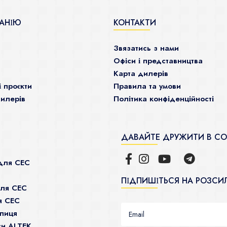
АНІЮ
КОНТАКТИ
Звязатись з нами
Офіси і представництва
Карта дилерів
і проєкти
Правила та умови
илерів
Політика конфіденційності
ДАВАЙТЕ ДРУЖИТИ В С
для СЕС
ПІДПИШІТЬСЯ НА РОЗСИ
для СЕС
я СЕС
пиця
си ALTEK