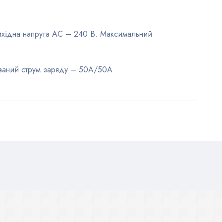
ихідна напруга AC – 240 В. Максимальний
ований струм заряду – 50А/50А