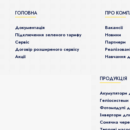
ГОЛОВНА
ПРО КОМП
Документація
Ваканcії
Підключення зеленого тарифу
Новини
Сервіс
Партнери
Договір розширеного сервісу
Реалізован
Акції
Навчання д
ПРОДУКЦІЯ
Акумулятори 
Гeліосистеми
Фотомодулі 
Інвертори дл
Сонячна чере
Теплові насо