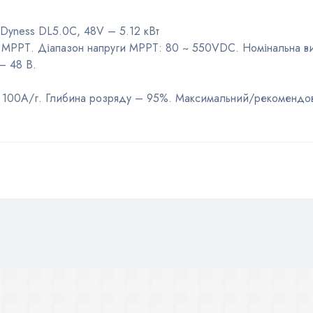
 Dyness DL5.0C, 48V – 5.12 кВт
и МРРТ. Діапазон напруги MPPT: 80 ~ 550VDC. Номінальна в
– 48 В.
кВт 100А/г. Глибина розряду – 95%. Максимальний/рекоменд