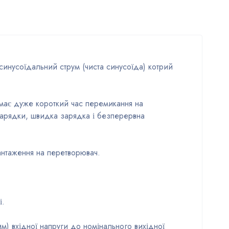
инусоїдальний струм (чиста синусоїда) котрий
і має дуже короткий час перемикання на
зарядки, швидка зарядка і безперервна
антаження на перетворювач.
і.
) вхідної напруги до номінального вихідної