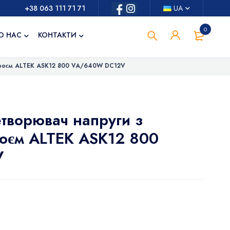
+38 063 111 71 71
UA
0
О НАС
КОНТАКТИ
троєм ALTEK ASK12 800 VA/640W DC12V
творювач напруги з
роєм ALTEK ASK12 800
V