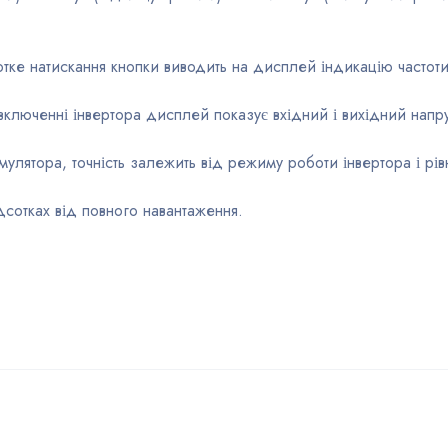
ке натискання кнопки виводить на дисплей індикацію частоти
ключенні інвертора дисплей показує вхідний і вихідний напру
мулятора, точність залежить від режиму роботи інвертора і рів
дсотках від повного навантаження.