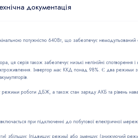
ехнічна документація
мінальною потужністю 640Вт, що забезпечує немодульований с
ора, ця серія також забезпечує низькі нелінійні спотворення 
електроживлення. Інвертор має ККД понад 98%. Є два режими 
акумуляторів.
 режими роботи ДБЖ, а також стан заряду АКБ та рівень нав
включається при підключенні до побутової електричної мереж
ги) збільшує (підвищує режим) або зменшує (знижуючий режим