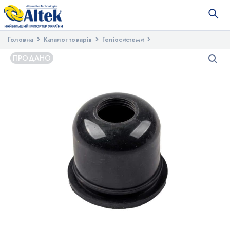
Головна
Каталог товарів
Геліосистеми
Запасні частини для геліосистем
Уплотнение резиновое для
ПРОДАНО
манифолда LH-3