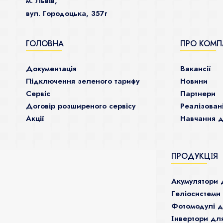
м. Львів,
вул. Городоцька, 357г
ГОЛОВНА
ПРО КОМП
Документація
Ваканcії
Підключення зеленого тарифу
Новини
Сервіс
Партнери
Договір розширеного сервісу
Реалізован
Акції
Навчання д
ПРОДУКЦІЯ
Акумулятори 
Гeліосистеми
Фотомодулі 
Інвертори дл