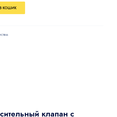
В КОШИК
истем
сительный клапан с