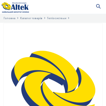
Головна
Каталог товарів
Геліосистеми
Запасні частини для геліосистем
Магниевый анод для систем SP-
H