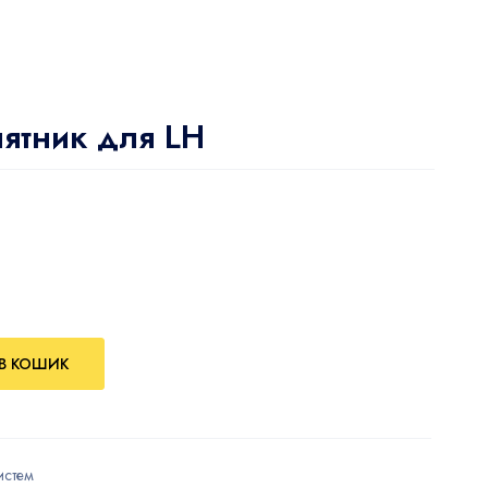
ятник для LH
В КОШИК
истем