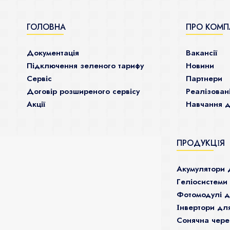
ГОЛОВНА
ПРО КОМП
Документація
Ваканcії
Підключення зеленого тарифу
Новини
Сервіс
Партнери
Договір розширеного сервісу
Реалізован
Акції
Навчання д
ПРОДУКЦІЯ
Акумулятори 
Гeліосистеми
Фотомодулі 
Інвертори дл
Сонячна чере