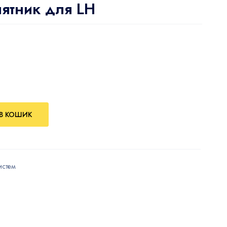
ятник для LH
В КОШИК
истем