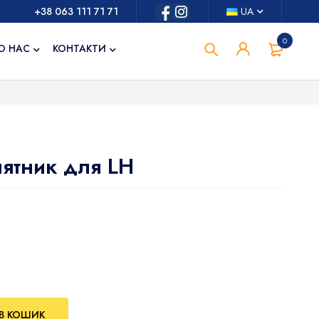
+38 063 111 71 71
UA
0
О НАС
КОНТАКТИ
ятник для LH
В КОШИК