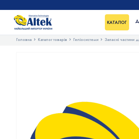
Д
КАТАЛОГ
Головна
Каталог товарів
Геліосистеми
Запасні частини д