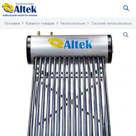
Головна
Каталог товарів
Геліосистеми
Сезонні геліосистеми
Напірна термосифонна система сонячного нагріву води Altek SP-
H1-15