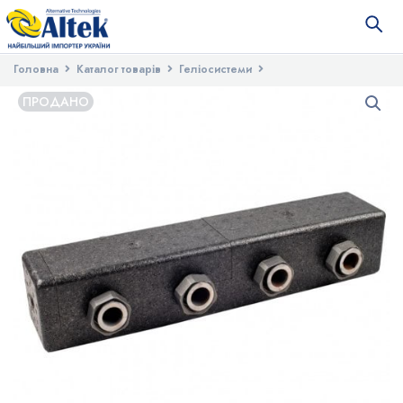
Головна
Каталог товарів
Геліосистеми
Насосні станції і насоси
Распределительный коллектор, 2
ПРОДАНО
контура. Арт. R70UM-2