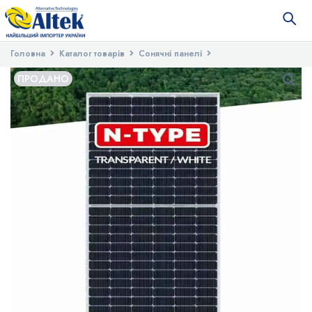
Головна
Каталог товарів
Сонячні панелі
Двосторонні cонячні панелі
Сонячний фотоелектричний модуль
ПРОДАНО
Luxen LNVU-580ND (bifacial)