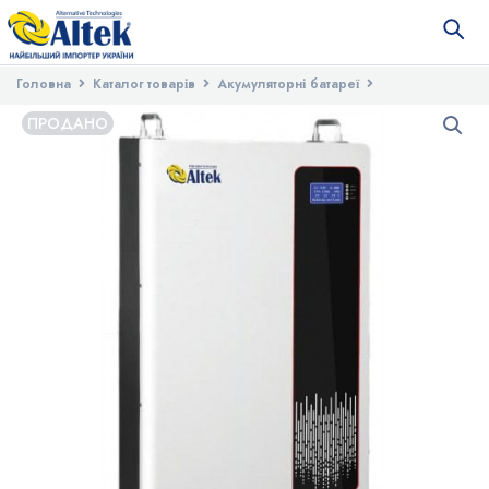
Головна
Каталог товарів
Акумуляторні батареї
Літій-залізо-фосфатні акумулятори
Акумуляторний блок Atlas 48В
ПРОДАНО
В3 10.24 кВ