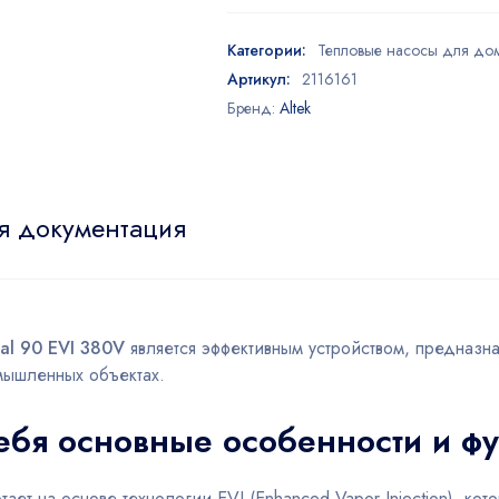
Категории:
Тепловые насосы для до
Артикул:
2116161
Бренд:
Altek
я документация
al 90 EVI 380V
является эффективным устройством, предназн
мышленных объектах.
себя основные особенности и ф
тает на основе технологии EVI (Enhanced Vapor Injection), к