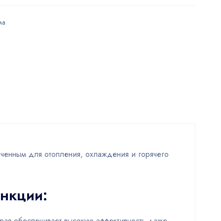
ма
аченным для отопления, охлаждения и горячего
ункции:
оторая обеспечивает высокую эффективность даже