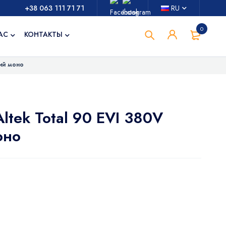
+38 063 111 71 71
RU
0
АС
КОНТАКТЫ
ий моно
ltek Total 90 EVI 380V
оно