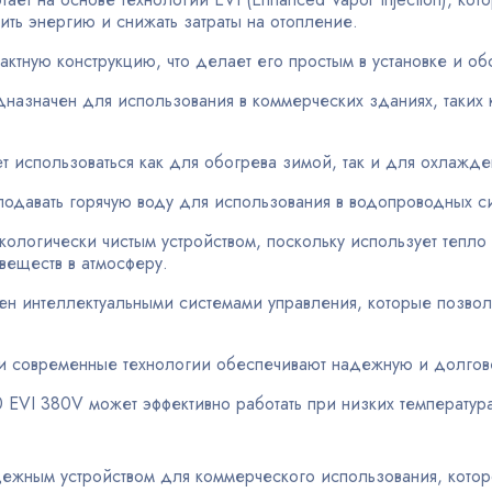
ить энергию и снижать затраты на отопление.
ктную конструкцию, что делает его простым в установке и о
дназначен для использования в коммерческих зданиях, таких
т использоваться как для обогрева зимой, так и для охлажд
одавать горячую воду для использования в водопроводных с
 экологически чистым устройством, поскольку использует тепл
веществ в атмосферу.
н интеллектуальными системами управления, которые позволя
и современные технологии обеспечивают надежную и долгове
90 EVI 380V может эффективно работать при низких температура
ежным устройством для коммерческого использования, котор