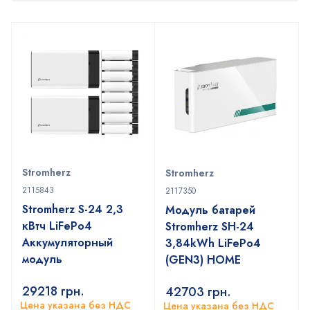
Stromherz
Stromherz
2115843
2117350
Stromherz S-24 2,3
Модуль батарей
кВтч LiFePo4
Stromherz SH-24
Аккумуляторный
3,84kWh LiFePo4
модуль
(GEN3) HOME
29218
грн.
42703
грн.
Цена указана без НДС
Цена указана без НДС