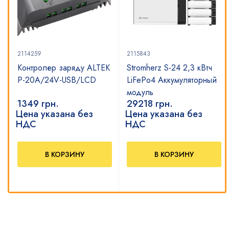
2114259
2115843
Контролер заряду ALTEK
Stromherz S-24 2,3 кВтч
P-20А/24V-USB/LCD
LiFePo4 Аккумуляторный
модуль
1349
грн.
29218
грн.
Цена указана без
Цена указана без
НДС
НДС
В КОРЗИНУ
В КОРЗИНУ