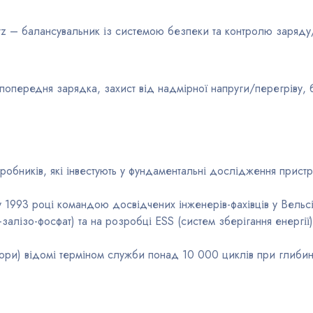
z – балансувальник із системою безпеки та контролю заряду/
попередня зарядка, захист від надмірної напруги/перегріву
робників, які інвестують у фундаментальні дослідження пристр
 1993 році командою досвідчених інженерів-фахівців у Вельсі,
-залізо-фосфат) та на розробці ESS (систем зберігання енергії)
тори) відомі терміном служби понад 10 000 циклів при глибині