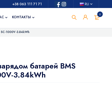
+38 063 111 71 71
RU
0
АС
КОНТАКТЫ
z SС-1000V-3.84kWh
зарядом батарей BMS
000V-3.84kWh