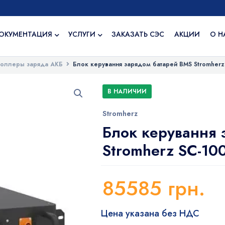
ОКУМЕНТАЦИЯ
УСЛУГИ
ЗАКАЗАТЬ СЭС
АКЦИИ
О Н
роллеры заряда АКБ
Блок керування зарядом батарей BMS Stromher
В НАЛИЧИИ
Stromherz
Блок керування 
Stromherz SС-1
85585
грн.
Цена указана без НДС