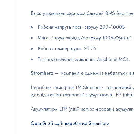
Блок управління зарядом батарей BMS Stromher
Робоча напруга пост. струму 200~1000B
Макс. Струм заряду/розряду 100A.Функції: 
Робоча температура -20-55.
Тип підключення живлення Amphenol MC4.
Stromherz
– компанія є одним із небагатьох ви
Виробник пристроїв TM Stromherz, заснований у
дослідженнях технології акумуляторів LFP (літій
Акумулятори LFP (літій-залізо-фосфатні акумуля
Офіційний сайт виробника Stromherz.