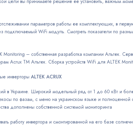
кой цели вы принимаете решение ее установить, важным моме
 отслеживании параметров работы ее комплектующих, в перв
рез подключаемый WiFi модуль. Смотреть показатели по ра
K Monitoring – собственная разработка компании Альтек. Се
ам Acrux ТМ Альтек. Сборка устройств WiFi для ALTEK Monito
евые инверторы
ALTEK ACRUX
ий в Украине. Широкий модельный ряд от 1 до 60 кВт и боле
екосы по фазам, с меню на украинском языке и полноценно
ства дополнены собственной системой мониторинга
вать работу инвертора и смонтированной на его базе солнечн