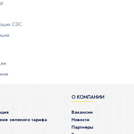
ор.
яющих СЭС.
нции.
ции.
ания.
О КОМПАНИИ
ация
Вакансии
ие зеленого тарифа
Новости
Партнеры