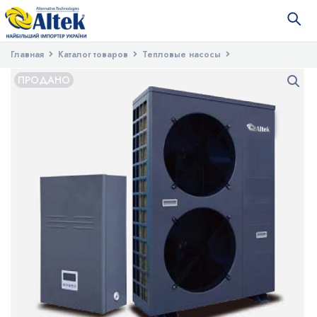
Главная
Каталог товаров
Тепловые насосы
Тепловые насосы для дома
Тепловой насос Altek Split inverter
ПРОДАНО
18TA1S