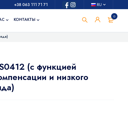
+38 063 111 71 71
RU
0
АС
КОНТАКТЫ
яда)
0412 (с функцией
омпенсации и низкого
яда)