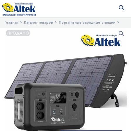
Главная
Каталог товаров
Портативные зарядные станции
Комплект зарядна станція AL 1200 PowerBox Plus + розкладна
ПРОДАНО
панель 120W ALT-120, чорна