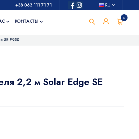
+38 063 111 71 71
RU
0
АС
КОНТАКТЫ
ge SE Р950
ля 2,2 м Solar Edge SE