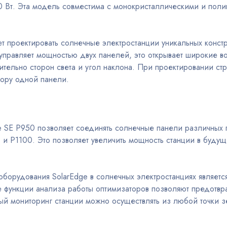
 Вт. Эта модель совместима с монокристаллическими и пол
 проектировать солнечные электростанции уникальных конст
управляет мощностью двух панелей, это открывает широкие в
ельно сторон света и угол наклона. При проектировании стр
ору одной панели.
e SE P950 позволяет соединять солнечные панели различных
 и P1100. Это позволяет увеличить мощность станции в буд
борудования SolarEdge в солнечных электростанциях являетс
 функции анализа работы оптимизаторов позволяют предотвра
й мониторинг станции можно осуществлять из любой точки з