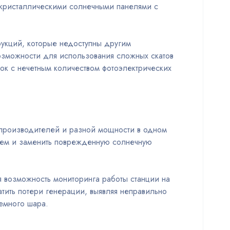
икристаллическими солнечными панелями с
рукций, которые недоступны другим
озможности для использования сложных скатов
ок с нечетным количеством фотоэлектрических
 производителей и разной мощности в одном
ущем и заменить поврежденную солнечную
я возможность мониторинга работы станции на
тить потери генерации, выявляя неправильно
емного шара.