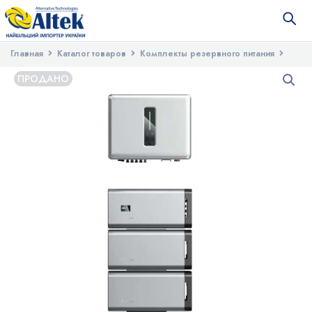
Главная
Каталог товаров
Комплекты резервного питания
Солнечная гибридная станция Stromherz S-15K-3Р-ESS-UA (GEN3)
ПРОДАНО