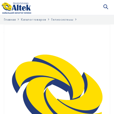
Главная
Каталог товаров
Гелиосистемы
Запасные части для гелиосистем
Разъемное соединение
теплообменника