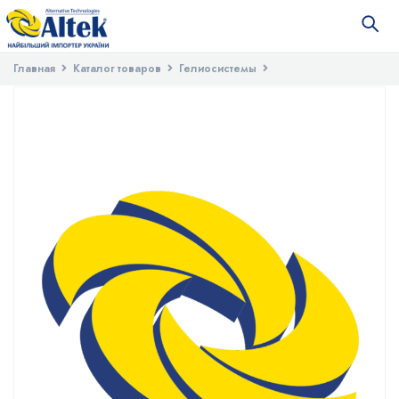
Главная
Каталог товаров
Гелиосистемы
Запасные части для гелиосистем
Обратный предохранительный
клапан