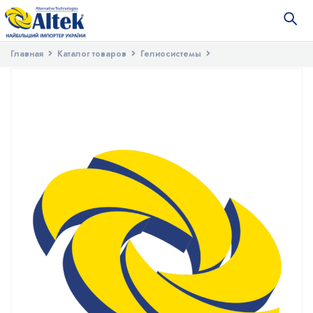
Главная
Каталог товаров
Гелиосистемы
Запасные части для гелиосистем
Гильза для температурного
датчика 1/2″