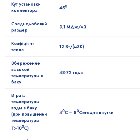
Кут установки
0
45
коллектора
Среднедобовий
9,1 МДж/м3
размер
Коэфіцієнт
12 Вт/(м3К)
тепла
Збережение
высокой
48-72 года
температуры в
баку
Втрата
температуры
воды в баку
0
0
4
С – 8
Сегодня в сутки
(при повышении
температуры
0
Т>10
С)