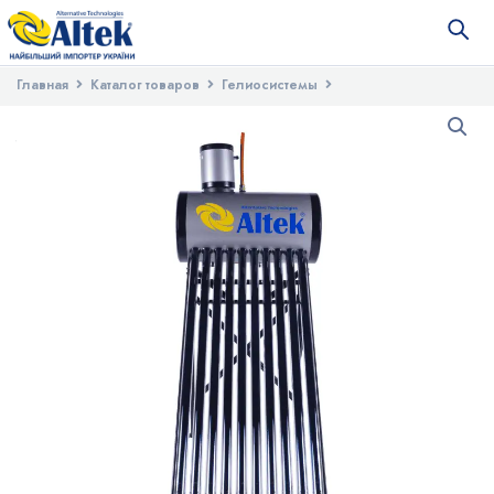
Главная
Каталог товаров
Гелиосистемы
Сезонные гелиосистемы
Гелиоколлектор безнапорный
термосифонный ALTEK SD-T2L-10