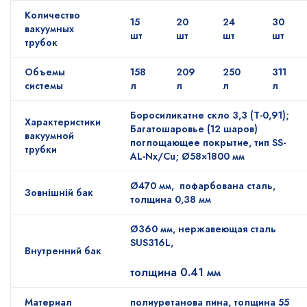
Количество
15
20
24
30
вакуумных
шт
шт
шт
шт
трубок
Объемы
158
209
250
311
системы
л
л
л
л
Боросиликатне скло 3,3 (Т-0,91);
Характеристики
Багатошаровье (12 шаров)
вакуумной
поглощающее покрытие, тип SS-
трубки
AL-Nx/Cu; Ø58×1800 мм
Ø470 мм, пофарбована сталь,
Зовнішній бак
толщина 0,38 мм
Ø360 мм, нержавеющая сталь
SUS316L,
Внутренний бак
толщина 0.41 мм
Материал
полиуретанова пина, толщина 55