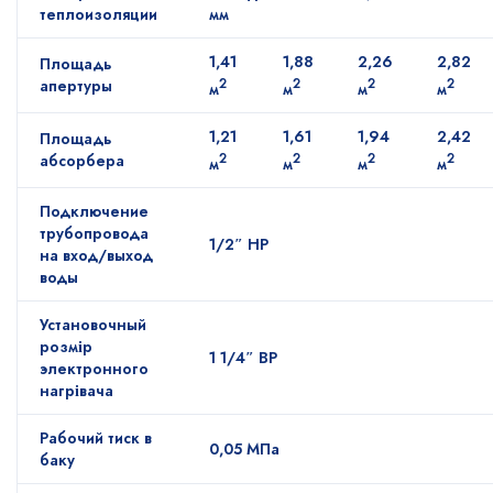
теплоизоляции
мм
1,41
1,88
2,26
2,82
Площадь
апертуры
2
2
2
2
м
м
м
м
1,21
1,61
1,94
2,42
Площадь
абсорбера
2
2
2
2
м
м
м
м
Подключение
трубопровода
1/2″ НР
на вход/выход
воды
Установочный
розмір
1 1/4″ ВР
электронного
нагрівача
Рабочий тиск в
0,05 МПа
баку