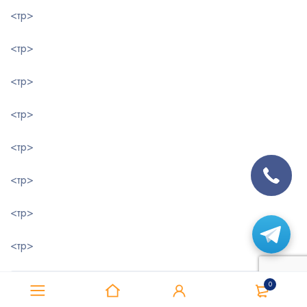
<тр>
<тр>
<тр>
<тр>
<тр>
<тр>
<тр>
<тр>
0
SP-
SP-
SP-
SP-
Модель
CL-
CL-
CL-
CL-