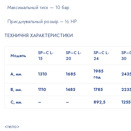
• Максимальный тиск — 10 бар.
• Приєднувальный розмір – ½ НР.
ТЕХН
И
ЧН
Я
ХАРАКТЕРИСТИКИ
S
P
–
C
L
-
S
P
–
C
L
-
S
P
–
C
L
-
S
P
–
Модель
15
20
24
30
1985
А, мм.
1310
1685
243
год
B, мм.
1110
1485
1785
223
С, мм.
–
–
892,5
1255
<тело>