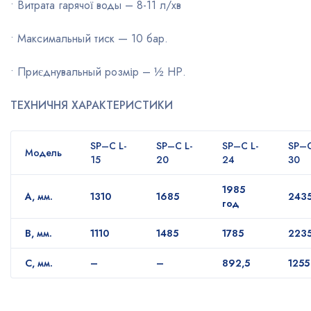
• Витрата гарячої воды – 8-11 л/хв
• Максимальный тиск — 10 бар.
• Приєднувальный розмір – ½ НР.
ТЕХН
И
ЧН
Я
ХАРАКТЕРИСТИКИ
S
P
–
C
L
-
S
P
–
C
L
-
S
P
–
C
L
-
S
P
–
Модель
15
20
24
30
1985
А, мм.
1310
1685
243
год
B, мм.
1110
1485
1785
223
С, мм.
–
–
892,5
1255