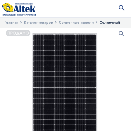
Главная
Каталог товаров
Солнечные панели
Солнечный
фотоэлектрический модуль Altek ALM-285M-120
ПРОДАНО