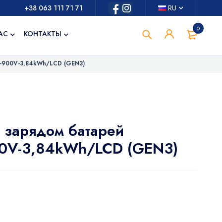
+38 063 111 71 71
RU
0
АС
КОНТАКТЫ
M-900V-3,84kWh/LCD (GEN3)
 зарядом батарей
00V-3,84kWh/LCD (GEN3)