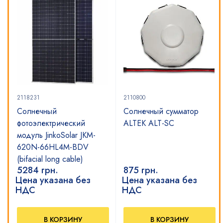
2118231
2110800
е
Солнечный
Солнечный сумматор
фотоэлектрический
ALTEK ALT-SC
модуль JinkoSolar JKM-
620N-66HL4M-BDV
(bifacial long cable)
5284
грн.
875
грн.
Цена указана без
Цена указана без
НДС
НДС
В КОРЗИНУ
В КОРЗИНУ