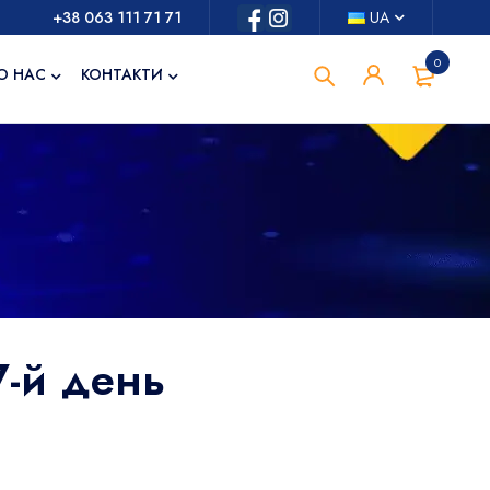
+38 063 111 71 71
UA
0
О НАС
КОНТАКТИ
7-й день