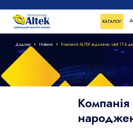
Д
КАТАЛОГ
Додому
Новини
Компанія ALTEK відзначає свій 17-й 
Компанія 
народже