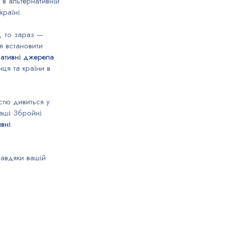
в альтернативній
країні.
, то зараз —
я встановити
нативні джерела
ця та країни в
стю дивиться у
наші Збройні
вні
завдяки вашій