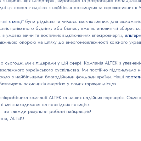
 з найбільших імпортерів, виробника та розробника обладнання 
дні ця сфера є однією з найбільш розвинутих та перспективних в У
чні станції
були рідкістю та чимось ексклюзивним для заможних
ник приватного будинку або бізнесу вже встановив чи збираєтьс
, в умовах війни та постійних відключеннях електроенергії,
альтер
вжньою опорою на шляху до енергонезалежності кожного україн
 сьогодні ми є лідерами у цій сфері. Компанія ALTEK з упевнені
езалежного українського суспільства. Ми постійно підтримуємо 
цюємо з найбільшими благодійними фондами країни. Наші
портати
езпечують захисників енергією у самих гарячих місцях.
співробітника компанії ALTEK та наших надійних партнерів. Саме 
ті ми знаходимося на провідних позиціях.
— це завжди результат роботи найкращих!
ня, ALTEK!