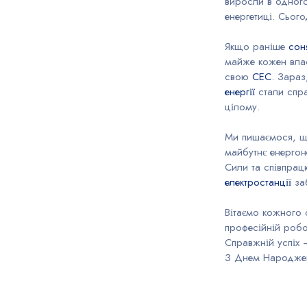
виросли в одного
енергетиці. Сього
Якщо раніше
соня
майже кожен влас
свою
СЕС
. Зараз
енергії
стали спра
цілому.
Ми пишаємося, що
майбутнє енергон
Сили та співпра
електростанції
заб
Вітаємо кожного 
професійній робо
Справжній успіх 
З Днем Народжен