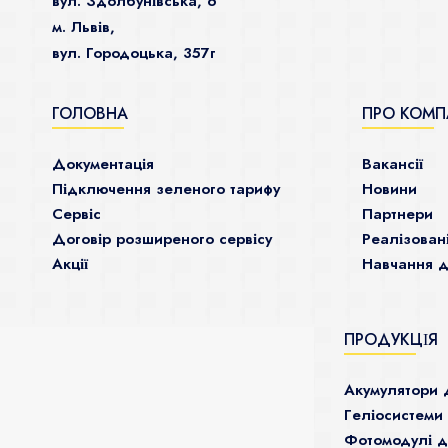
вул. Здолбунівська, 6
м. Львів,
вул. Городоцька, 357г
ГОЛОВНА
ПРО КОМП
Документація
Ваканcії
Підключення зеленого тарифу
Новини
Сервіс
Партнери
Договір розширеного сервісу
Реалізован
Акції
Навчання д
ПРОДУКЦІЯ
Акумулятори 
Гeліосистеми
Фотомодулі 