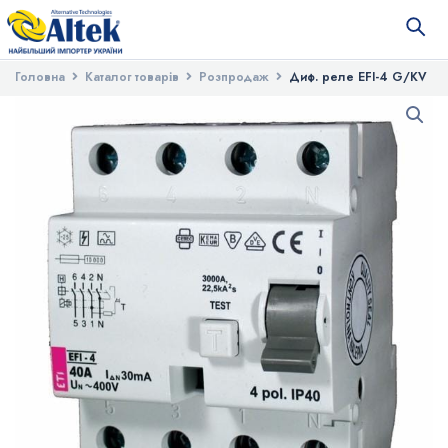
Головна
Каталог товарів
Розпродаж
Диф. реле EFI-4 G/KV
25/0,1 тип A (10kA)