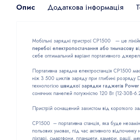
Опис
Додаткова інформація
Т
Мобільні зарядні пристрої СР1500 — це лінійка
перебої електропостачання або тимчасову в
себе оптимальний варіант портативного джерела
Портативна зарядна електростанція СР1500 має 
ніж 3 500 циклів заряду при глибині розряду 
технологією
швидкої зарядки гаджетів Power 
сонячних панелей потужністю 120 Вт (12-30В-6.
Пристрій оснащений захистом від короткого зам
СР1500 – портативна станція, яка буде незамінн
польових умовах, під час активного відпочинку
ліхтарі, смартфони, планшети, камери, рації, м