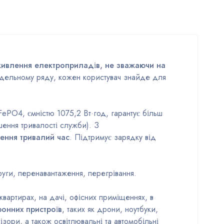
ивлення електроприладів, не зважаючи на
дельному ряду, кожен користувач знайде для
FePO4, ємністю 1075,2 Вт·год, гарантує більш
ення тривалості служби). З
ження тривалий час
. Підтримує зарядку від
уги, перенавантаження, перегрівання.
квартирах, на дачі, офісних приміщеннях, в
ронних пристроїв
, таких як дрони, ноутбуки,
зори, а також освітлювальні та автомобільні