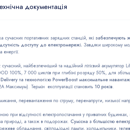
ехнічна документація
 сучасних портативних зарядних станцій, які
забезпечують ж
ідсутність доступу до електромережі.
Завдяки широкому мо
 енергії.
сучасний, найбезпечніший та надійний літієвий акумулятор Li
DOD 100%, 7 000 циклів при глибіні розряду 50%, для збільш
Delivery та технологією PowerBoost максимальне наванта
2А Максимум). Термін експлуатації становить
10 років
.
икання, перевантаження по струму, перенапруги, низької напр
ою при відсутності електропостачання у приватних будинках, 
 на природі, а також в подорожах.
Сумісна з більшістю елект
ережеве обладнання, світлодіодні лампи, холодильники, телеві