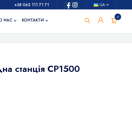
+38 063 111 71 71
UA
0
О НАС
КОНТАКТИ
дна станція СР1500