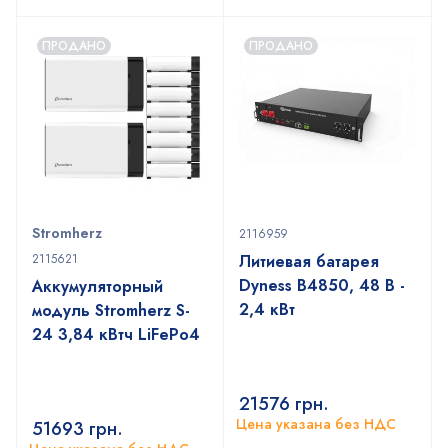
ПРОДАНО
ПРОДАНО
Stromherz
2116959
2115621
Литиевая батарея
Dyness B4850, 48 В -
Аккумуляторный
2,4 кВт
модуль Stromherz S-
24 3,84 кВтч LiFePo4
21576
грн.
Цена указана без НДС
51693
грн.