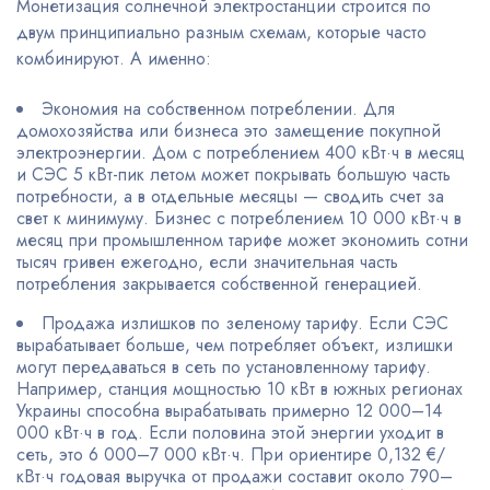
Монетизация солнечной электростанции строится по
двум принципиально разным схемам, которые часто
комбинируют. А именно:
Экономия на собственном потреблении. Для
домохозяйства или бизнеса это замещение покупной
электроэнергии. Дом с потреблением 400 кВт·ч в месяц
и СЭС 5 кВт-пик летом может покрывать большую часть
потребности, а в отдельные месяцы — сводить счет за
свет к минимуму. Бизнес с потреблением 10 000 кВт·ч в
месяц при промышленном тарифе может экономить сотни
тысяч гривен ежегодно, если значительная часть
потребления закрывается собственной генерацией.
Продажа излишков по зеленому тарифу. Если СЭС
вырабатывает больше, чем потребляет объект, излишки
могут передаваться в сеть по установленному тарифу.
Например, станция мощностью 10 кВт в южных регионах
Украины способна вырабатывать примерно 12 000–14
000 кВт·ч в год. Если половина этой энергии уходит в
сеть, это 6 000–7 000 кВт·ч. При ориентире 0,132 €/
кВт·ч годовая выручка от продажи составит около 790–