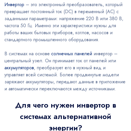
Инвертор
– это электронный преобразователь, который
превращает постоянный ток (DC) в переменный (AC) с
заданными параметрами: напряжение 220 В или 380 В,
частота 50 Гц. Именно эти характеристики нужны для
работы ваших бытовых приборов, котлов, насосов и
стандартного промышленного оборудования.
В системах на основе
солнечных панелей
инвертор –
центральный узел. Он принимает ток от панелей или
аккумуляторов
, преобразует его в нужный вид и
управляет всей системой. Более продвинутые модели
заряжают аккумуляторы, передают данные в приложение
и автоматически переключаются между источниками.
Для чего нужен инвертор в
системах альтернативной
энергии?