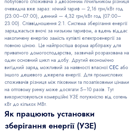
побутового споживача з двозонним лічильником різниця
очевидна вже зараз: нічний тариф — 2,16 грн/кВт·год
(23:00–07:00), денний — 4,32 грн/кВт·год (07:00–
23:00). Співвідношення 2:1. Система зберігання енергії
заряджається вночі за низьким тарифом, а вдень віддає
накопичену енергію замість купівлі електроенергії за
повною ціною. Це найпростіша форма арбітражу для
приватного домогосподарства, зазвичай розрахована на
один основний цикл на добу. Другий економічно
вигідний заряд можливий за наявності власної
СЕС
або
іншого дешевого джерела енергії. Для промислових
споживачів різниця між піковими та позапіковими цінами
на оптовому ринку може досягати 5–10 разів. Тут
використовуються комерційні УЗЕ потужністю від сотень
кВт до кількох МВт.
Як працюють установки
зберігання енергії (УЗЕ)