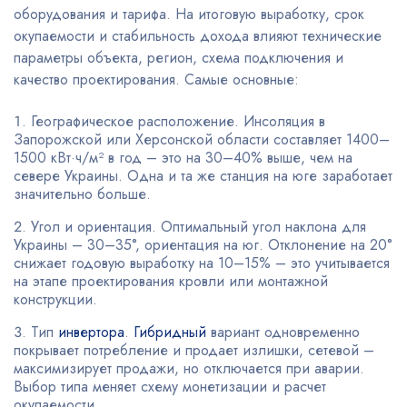
оборудования и тарифа. На итоговую выработку, срок
окупаемости и стабильность дохода влияют технические
параметры объекта, регион, схема подключения и
качество проектирования. Самые основные:
Географическое расположение. Инсоляция в
Запорожской или Херсонской области составляет 1400–
1500 кВт·ч/м² в год – это на 30–40% выше, чем на
севере Украины. Одна и та же станция на юге заработает
значительно больше.
Угол и ориентация. Оптимальный угол наклона для
Украины – 30–35°, ориентация на юг. Отклонение на 20°
снижает годовую выработку на 10–15% – это учитывается
на этапе проектирования кровли или монтажной
конструкции.
Тип
инвертора
.
Гибридный
вариант одновременно
покрывает потребление и продает излишки, сетевой –
максимизирует продажи, но отключается при аварии.
Выбор типа меняет схему монетизации и расчет
окупаемости.