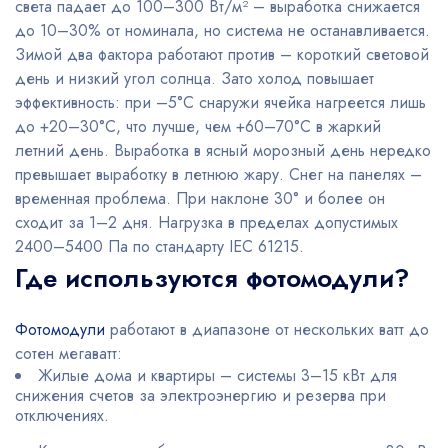
света падает до 100–300 Вт/м² – выработка снижается
до 10–30% от номинала, но система не останавливается.
Зимой два фактора работают против – короткий световой
день и низкий угол солнца. Зато холод повышает
эффективность: при –5°C снаружи ячейка нагреется лишь
до +20–30°C, что лучше, чем +60–70°C в жаркий
летний день. Выработка в ясный морозный день нередко
превышает выработку в летнюю жару. Снег на панелях –
временная проблема. При наклоне 30° и более он
сходит за 1–2 дня. Нагрузка в пределах допустимых
2400–5400 Па по стандарту IEC 61215.
Где используются фотомодули?
Фотомодули
работают в диапазоне от нескольких ватт до
сотен мегаватт:
Жилые дома и квартиры – системы 3–15 кВт для
снижения счетов за электроэнергию и резерва при
отключениях.