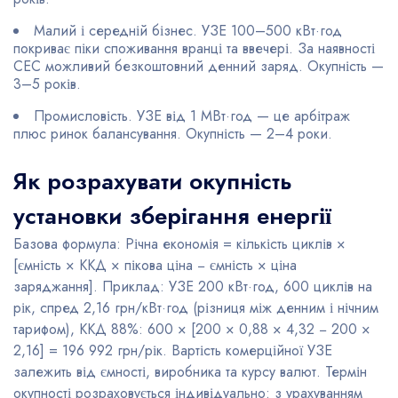
Малий і середній бізнес. УЗЕ 100–500 кВт·год
покриває піки споживання вранці та ввечері. За наявності
СЕС можливий безкоштовний денний заряд. Окупність —
3–5 років.
Промисловість. УЗЕ від 1 МВт·год — це арбітраж
плюс ринок балансування. Окупність — 2–4 роки.
Як розрахувати окупність
установки зберігання енергії
Базова формула: Річна економія = кількість циклів ×
[ємність × ККД × пікова ціна − ємність × ціна
заряджання]. Приклад: УЗЕ 200 кВт·год, 600 циклів на
рік, спред 2,16 грн/кВт·год (різниця між денним і нічним
тарифом), ККД 88%: 600 × [200 × 0,88 × 4,32 − 200 ×
2,16] = 196 992 грн/рік. Вартість комерційної УЗЕ
залежить від ємності, виробника та курсу валют. Термін
окупності розраховується індивідуально: з урахуванням