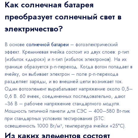
Как солнечная батарея
преобразует солнечный свет в
электричество?
В основе
солнечной батареи
– фотоэлектрический
эффект. Кремниевая ячейка состоит из двух слоев: p-тип
(избыток «дырок») и n-тип (избыток электронов). На их
границе образуется p-n-переход. Когда фотон попадает в
ячейку, он выбивает электрон – поле p-n-перехода
разделяет заряды, и во внешней цепи возникает ток.
Один фотоэлемент вырабатывает напряжение около 0,5–
0,6 В. 60 ячеек, соединенных последовательно, дают
~36 В – рабочее напряжение стандартного модуля.
Мощность типичной панели для СЭС – 400–580 Вт-пик
при стандартных условиях тестирования (STC:
освещенность 1000 Вт/м², температура ячейки +25°C).
Из каких элементов состоят