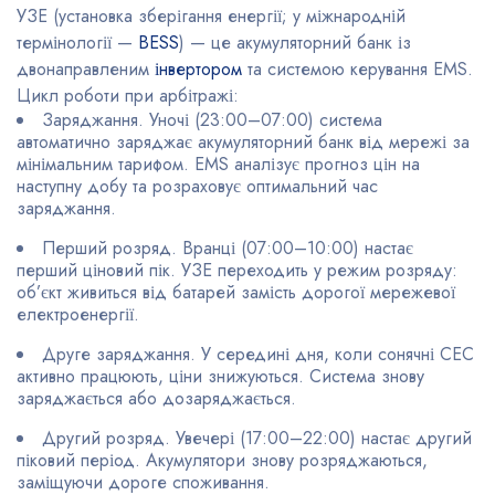
УЗЕ (установка зберігання енергії; у міжнародній
термінології —
BESS
) — це акумуляторний банк із
двонаправленим
інвертором
та системою керування EMS.
Цикл роботи при арбітражі:
Заряджання. Уночі (23:00–07:00) система
автоматично заряджає акумуляторний банк від мережі за
мінімальним тарифом. EMS аналізує прогноз цін на
наступну добу та розраховує оптимальний час
заряджання.
Перший розряд. Вранці (07:00–10:00) настає
перший ціновий пік. УЗЕ переходить у режим розряду:
об’єкт живиться від батарей замість дорогої мережевої
електроенергії.
Друге заряджання. У середині дня, коли сонячні СЕС
активно працюють, ціни знижуються. Система знову
заряджається або дозаряджається.
Другий розряд. Увечері (17:00–22:00) настає другий
піковий період. Акумулятори знову розряджаються,
заміщуючи дороге споживання.