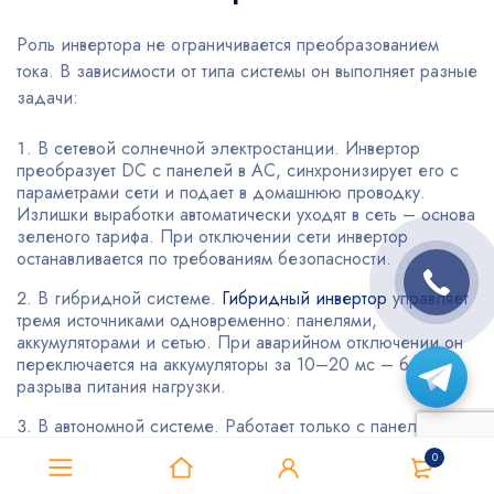
Роль инвертора не ограничивается преобразованием
тока. В зависимости от типа системы он выполняет разные
задачи:
В сетевой солнечной электростанции. Инвертор
преобразует DC с панелей в AC, синхронизирует его с
параметрами сети и подает в домашнюю проводку.
Излишки выработки автоматически уходят в сеть – основа
зеленого тарифа. При отключении сети инвертор
останавливается по требованиям безопасности.
В гибридной системе.
Гибридный инвертор
управляет
тремя источниками одновременно: панелями,
аккумуляторами и сетью. При аварийном отключении он
переключается на аккумуляторы за 10–20 мс – без
разрыва питания нагрузки.
В автономной системе. Работает только с панелями и
АКБ
, без подключения к сети. Он полностью формирует
0
переменное напряжение 220 В для нагрузки и управляет
зарядом батарей через встроенный MPPT-контроллер.