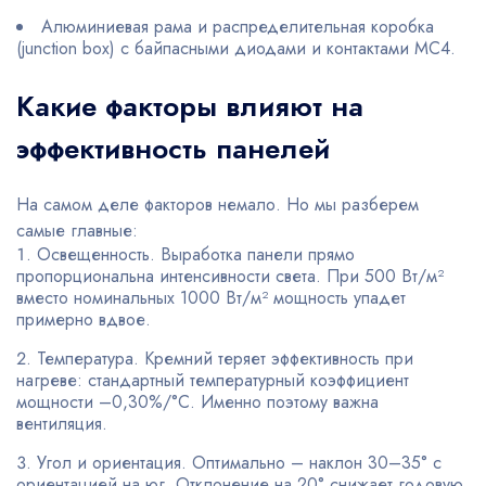
Алюминиевая рама и распределительная коробка
(junction box) с байпасными диодами и контактами MC4.
Какие факторы влияют на
эффективность панелей
На самом деле факторов немало. Но мы разберем
самые главные:
Освещенность. Выработка панели прямо
пропорциональна интенсивности света. При 500 Вт/м²
вместо номинальных 1000 Вт/м² мощность упадет
примерно вдвое.
Температура. Кремний теряет эффективность при
нагреве: стандартный температурный коэффициент
мощности –0,30%/°C. Именно поэтому важна
вентиляция.
Угол и ориентация. Оптимально – наклон 30–35° с
ориентацией на юг. Отклонение на 20° снижает годовую