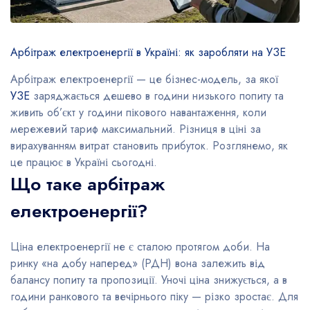
Арбітраж електроенергії в Україні: як заробляти на УЗЕ
Арбітраж електроенергії — це бізнес-модель, за якої
УЗЕ
заряджається дешево в години низького попиту та
живить об’єкт у години пікового навантаження, коли
мережевий тариф максимальний. Різниця в ціні за
вирахуванням витрат становить прибуток. Розглянемо, як
це працює в Україні сьогодні.
Що таке арбітраж
електроенергії?
Ціна електроенергії не є сталою протягом доби. На
ринку «на добу наперед» (РДН) вона залежить від
балансу попиту та пропозиції. Уночі ціна знижується, а в
години ранкового та вечірнього піку — різко зростає. Для