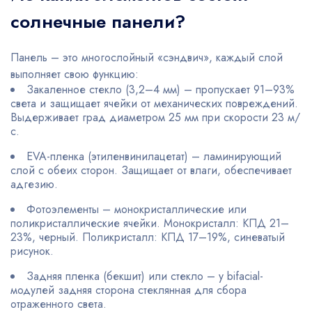
солнечные панели?
Панель – это многослойный «сэндвич», каждый слой
выполняет свою функцию:
Закаленное стекло (3,2–4 мм) – пропускает 91–93%
света и защищает ячейки от механических повреждений.
Выдерживает град диаметром 25 мм при скорости 23 м/
с.
EVA-пленка (этиленвинилацетат) – ламинирующий
слой с обеих сторон. Защищает от влаги, обеспечивает
адгезию.
Фотоэлементы – монокристаллические или
поликристаллические ячейки. Монокристалл: КПД 21–
23%, черный. Поликристалл: КПД 17–19%, синеватый
рисунок.
Задняя пленка (бекшит) или стекло – у bifacial-
модулей задняя сторона стеклянная для сбора
отраженного света.