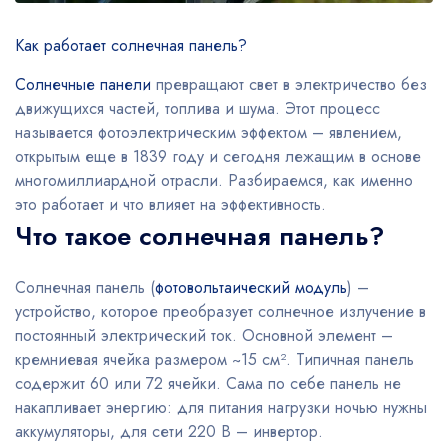
Как работает солнечная панель?
Солнечные панели
превращают свет в электричество без
движущихся частей, топлива и шума. Этот процесс
называется фотоэлектрическим эффектом – явлением,
открытым еще в 1839 году и сегодня лежащим в основе
многомиллиардной отрасли. Разбираемся, как именно
это работает и что влияет на эффективность.
Что такое солнечная панель?
Солнечная панель (
фотовольтаический модуль
) –
устройство, которое преобразует солнечное излучение в
постоянный электрический ток. Основной элемент –
кремниевая ячейка размером ~15 см². Типичная панель
содержит 60 или 72 ячейки. Сама по себе панель не
накапливает энергию: для питания нагрузки ночью нужны
аккумуляторы, для сети 220 В – инвертор.