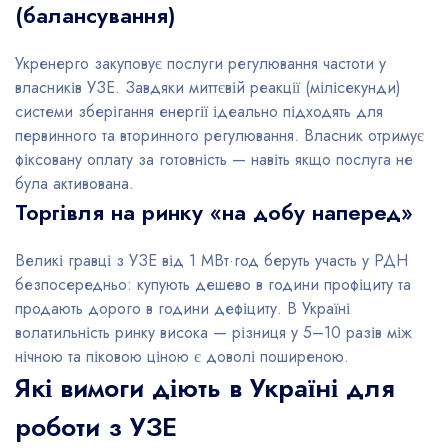
(балансування)
Укренерго закуповує послуги регулювання частоти у
власників УЗЕ. Завдяки миттєвій реакції (мілісекунди)
системи зберігання енергії ідеально підходять для
первинного та вторинного регулювання. Власник отримує
фіксовану оплату за готовність — навіть якщо послуга не
була активована.
Торгівля на ринку «на добу наперед»
Великі гравці з УЗЕ від 1 МВт·год беруть участь у РДН
безпосередньо: купують дешево в години профіциту та
продають дорого в години дефіциту. В Україні
волатильність ринку висока — різниця у 5–10 разів між
нічною та піковою ціною є доволі поширеною.
Які вимоги діють в Україні для
роботи з УЗЕ