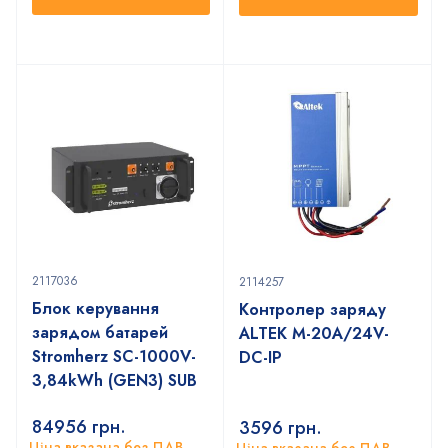
2117036
2114257
Блок керування
Контролер заряду
зарядом батарей
ALTEK M-20А/24V-
Stromherz SС-1000V-
DC-IP
3,84kWh (GEN3) SUB
84956
грн.
3596
грн.
Ціна вказана без ПДВ
Ціна вказана без ПДВ